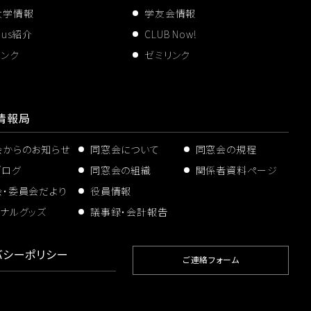
大学情報
学友会情報
pus紹介
CLUB Now!
リンク
ゼミリンク
情報局
会からのお知らせ
同窓会について
同窓会の規程
ブログ
同窓会の組織
関係者資料ページ
会・委員会だより
役員情報
ナルグッズ
議事録・会計報告
バシーポリシー
ご連絡フォーム