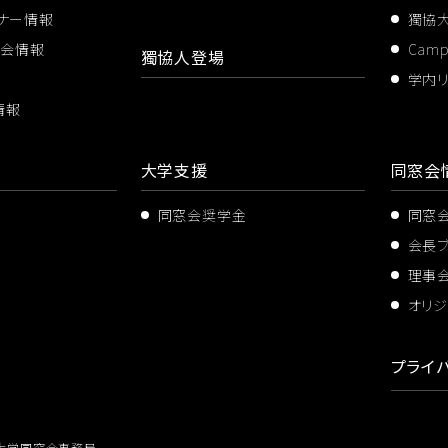
ミナー情報
獨協
ス会情報
Cam
獨協人登場
学内
情報
大学支援
同窓会
同窓会奨学金
同窓
会長
理事
オリジ
プライ
大学同窓会事務局