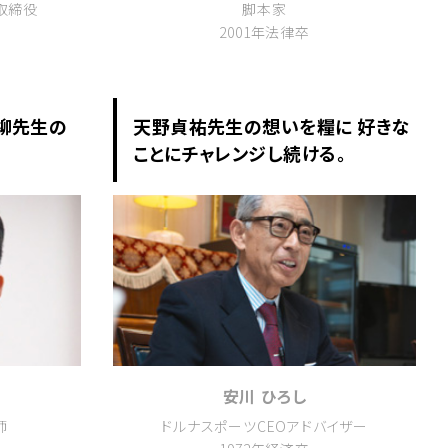
取締役
脚本家
2001年法律卒
柳先生の
天野貞祐先生の想いを糧に 好きな
ことにチャレンジし続ける。
安川 ひろし
師
ドルナスポーツCEOアドバイザー