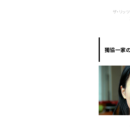
ザ・リッ
獨協一家