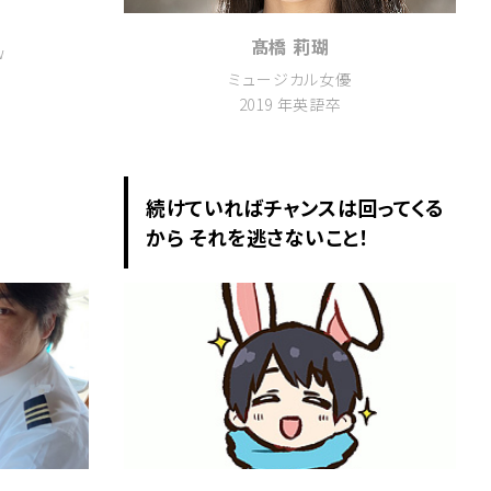
髙橋 莉瑚
w
ミュージカル女優
2019 年英語卒
続けていればチャンスは回ってくる
から それを逃さないこと！