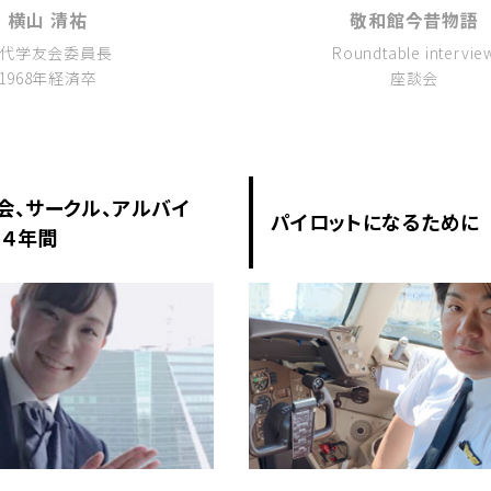
横山 清祐
敬和館今昔物語
代学友会委員長
Roundtable intervie
1968年経済卒
座談会
会、サークル、アルバイ
パイロットになるために
４年間