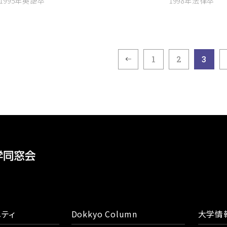
1995年英語卒
1998年法律卒
1
2
3
ティ
Dokkyo Column
大学情