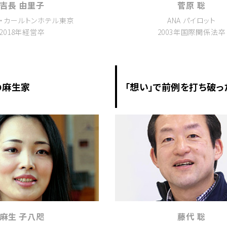
吉長 由里子
菅原 聡
ツ・カールトンホテル東京
ANA パイロット
2018年経営卒
2003年国際関係法卒
の麻生家
「想い」で前例を打ち破っ
麻生 子八咫
藤代 聡