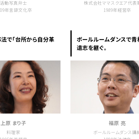
活動写真弁士
株式会社ママスクエア代表
009年言語文化卒
1989年経営卒
法で「台所から自分革
ボールルームダンスで青
遺志を継ぐ。
上原 まり子
福原 亮
料理家
ボールルームダンス講