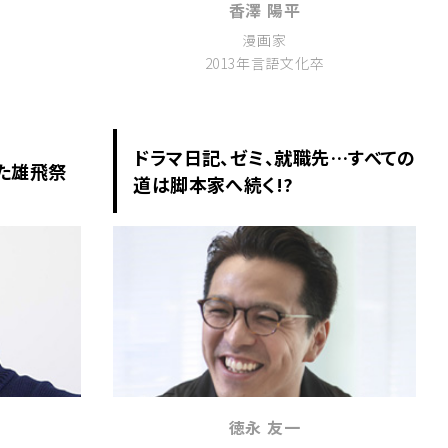
香澤 陽平
漫画家
2013年言語文化卒
ドラマ日記、ゼミ、就職先…すべての
た雄飛祭
道は脚本家へ続く!?
徳永 友一