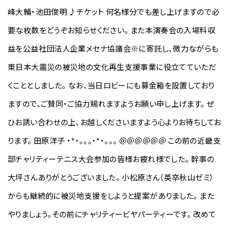
峰大輔・池田俊明 ♪チケット 何名様分でも差し上げますので必
要な枚数をどうぞお知らせください。 また本演奏会の入場料収
益を公益社団法人企業メセナ協議会※に寄託し、微力ながらも
東日本大震災の被災地の文化再生支援事業に役立てていただ
くこととしました。 なお、当日ロビーにも募金箱を設置しており
ますので、ご賛同・ご協力賜れますようお願い申し上げます。 ぜ
ひお誘い合わせの上、お越しくださいますよう心よりお待ちしてお
ります。 田原洋子 ・*・。。。・*・。。。 ＠＠＠＠＠＠ この前の近畿支
部チャリティーテニス大会参加の皆様お疲れ様でした。 幹事の
大坪さんありがとうございました。 小松原さん（英卒秋山ゼミ）
からも継続的に被災地支援をしようと提案がありました。 また
やりましょう。その前にチャリティービヤパーティーです。 改めて