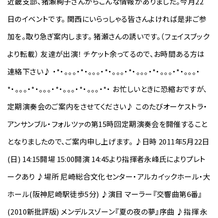
近畿支部、猪瀬絢子さんからこんな情報がありました。今月22
日のイベントです。 関西にいらっしゃる皆さんよければ是非ご参
加を。取り急ぎ案内します。 猪瀬さんの誘いです。（フェイスブック
より転載） 友達が出演！ チケット余ってるので、お時間ある方は
連絡下さい♪ ・*・。。。・*・。。。・*・。。。・*・。。。・*・。。。・*・。。。・
*・。。。・*・。。。・*・。。。・*・。。。・*・ お忙しいときに恐縮おですが、
定期演奏会のご案内をさせてください♪ このたびオーケストラ・
アンサンブル・フォルツァの第15時回定期演奏会を開催すること
となりましたので、ご案内申し上げます。 ♪日時 2011年5月22日
(日) 14:15開場 15:00開演 14:45より指揮者永峰氏によりプレト
ークあり ♪場所 尼崎総合文化センター・アルカイックホール・大
ホール(阪神尼崎駅徒歩5分) ♪演目 マーラー『交響曲第6番』
(2010新批評版) メンデルスゾーン『夏の夜の夢』序曲 ♪指揮 永