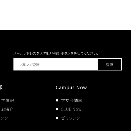
メールアドレスを入力し「登録」ボタンを
押してください。
報
Campus Now
大学情報
学友会情報
pus紹介
CLUB Now!
リンク
ゼミリンク