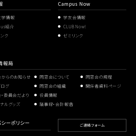
報
Campus Now
大学情報
学友会情報
pus紹介
CLUB Now!
リンク
ゼミリンク
情報局
会からのお知らせ
同窓会について
同窓会の規程
ブログ
同窓会の組織
関係者資料ページ
会・委員会だより
役員情報
ナルグッズ
議事録・会計報告
バシーポリシー
ご連絡フォーム