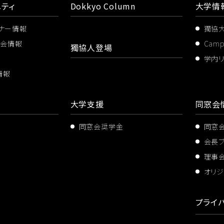
ティ
Dokkyo Column
大学情
ミナー情報
獨協
ス会情報
Cam
獨協人登場
学内
情報
大学支援
同窓会
同窓会奨学金
同窓
会長
理事
オリジ
プライ