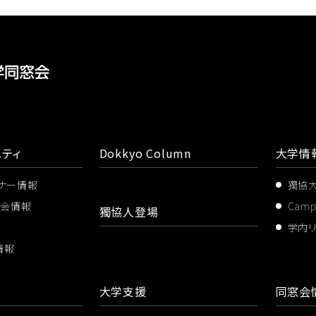
ティ
Dokkyo Column
大学情
ミナー情報
獨協
ス会情報
Cam
獨協人登場
学内
情報
大学支援
同窓会