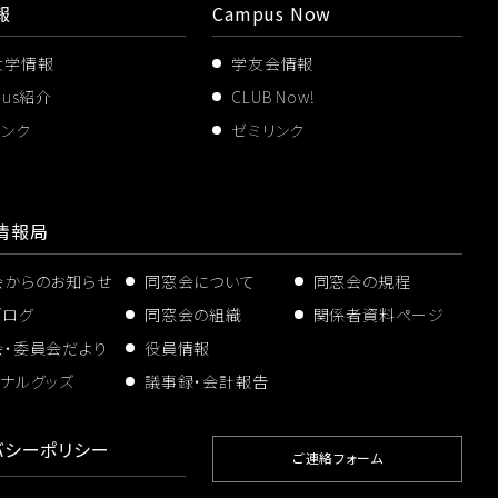
報
Campus Now
大学情報
学友会情報
pus紹介
CLUB Now!
リンク
ゼミリンク
情報局
会からのお知らせ
同窓会について
同窓会の規程
ブログ
同窓会の組織
関係者資料ページ
会・委員会だより
役員情報
ナルグッズ
議事録・会計報告
バシーポリシー
ご連絡フォーム