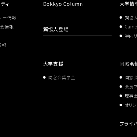
ティ
Dokkyo Column
大学情
ミナー情報
獨協
ス会情報
Cam
獨協人登場
学内
情報
大学支援
同窓会
同窓会奨学金
同窓
会長
理事
オリジ
プライ