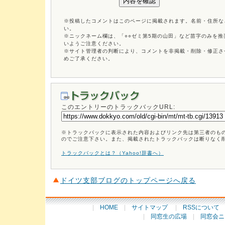
※投稿したコメントはこのページに掲載されます。名前・住所な
い。
※ニックネーム欄は、「○○ゼミ第5期の山田」など苗字のみを
いようご注意ください。
※サイト管理者の判断により、コメントを非掲載・削除・修正さ
めご了承ください。
このエントリーのトラックバックURL:
※トラックバックに表示された内容およびリンク先は第三者のも
のでご注意下さい。また、掲載されたトラックバックは断りなく
トラックバックとは？（Yahoo!辞書へ）
ドイツ支部ブログのトップページへ戻る
|
HOME
|
サイトマップ
|
RSSについて
|
同窓生の広場
|
同窓会ニ