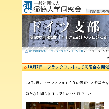
獨協大学同窓会トップ
»
支部ブログ
»
ドイツ支部
» 10月7日 フラン
10月7日 フランクフルトにて同窓会を開
10月7日にフランクフルト在住の同窓生と懇親会
新たな仲間も参加し楽しいひと時でした。