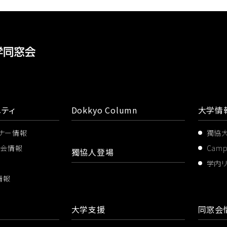
ティ
Dokkyo Column
大学情
ミナー情報
獨協
ス会情報
Cam
獨協人登場
学内
情報
大学支援
同窓会