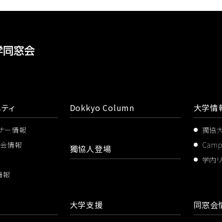
ティ
Dokkyo Column
大学情
ミナー情報
獨協
ス会情報
Cam
獨協人登場
学内
情報
大学支援
同窓会